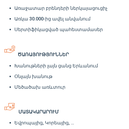
Առաջատար բրենդերի ներկայացուցիչ
Առկա 30.000-ից ավել անվանում
Սերտիֆիկացված պահեստամասեր
ԾԱՌԱՅՈՒԹՅՈՒՆՆԵՐ
Խանութների լայն ցանց Երևանում
Օնլայն խանութ
Մեծածախ առևտուր
ՄԱՏԱԿԱՐԱՐՈՒՄ
Եվրոպայից, Կորեայից, …