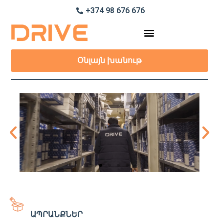
+374 98 676 676
Օնլայն խանութ
ԱՊՐԱՆՔՆԵՐ